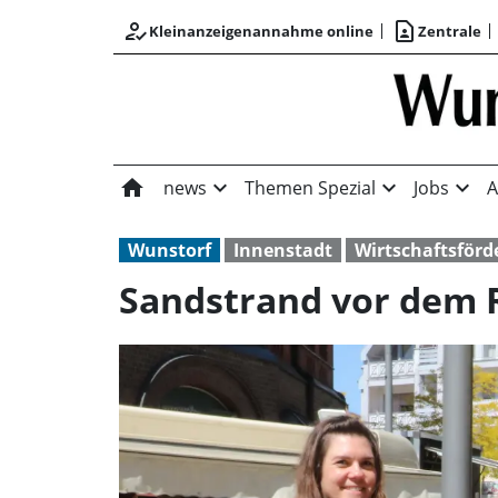
how_to_reg
contact_page
Kleinanzeigenannahme online
Zentrale
home
expand_more
expand_more
expand_more
news
Themen Spezial
Jobs
A
Wunstorf
Innenstadt
Wirtschaftsförd
Sandstrand vor dem 