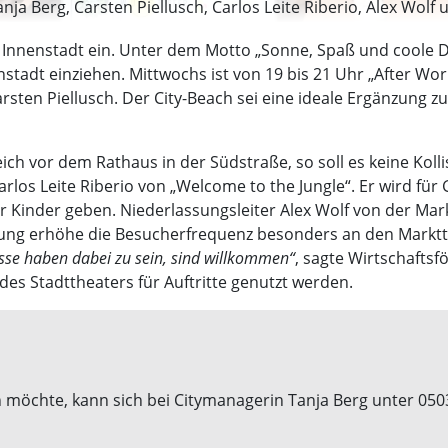
Tanja Berg, Carsten Piellusch, Carlos Leite Riberio, Alex Wolf
e Innenstadt ein. Unter dem Motto „Sonne, Spaß und coole Dri
nstadt einziehen. Mittwochs ist von 19 bis 21 Uhr „After Wor
arsten Piellusch. Der City-Beach sei eine ideale Ergänzung 
ich vor dem Rathaus in der Südstraße, so soll es keine Kol
rlos Leite Riberio von „Welcome to the Jungle“. Er wird für 
für Kinder geben. Niederlassungsleiter Alex Wolf von der M
ung erhöhe die Besucherfrequenz besonders an den Markttag
esse haben dabei zu sein, sind willkommen“
, sagte Wirtschafts
 des Stadttheaters für Auftritte genutzt werden.
möchte, kann sich bei Citymanagerin Tanja Berg unter 050