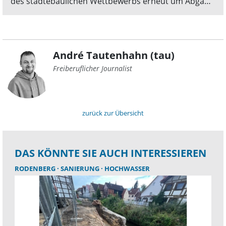
des städtebaulichen Wettbewerbs erneut um Abgabe
eines Angebots. Das Verfahren verzögert sich
voraussichtlich bis in den Herbst.
André Tautenhahn (tau)
Freiberuflicher Journalist
zurück zur Übersicht
DAS KÖNNTE SIE AUCH INTERESSIEREN
RODENBERG
SANIERUNG
HOCHWASSER