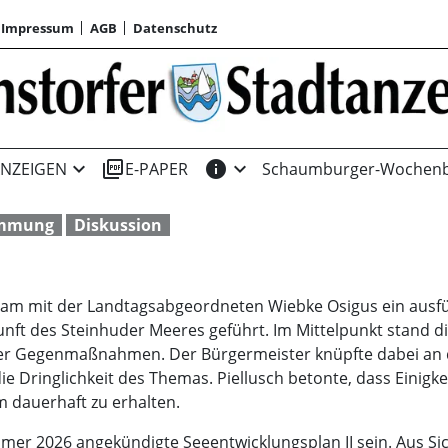
Impressum
AGB
Datenschutz
expand_more
picture_as_pdf
info
expand_more
NZEIGEN
E-PAPER
Schaumburger-Wochenb
ammung
Diskussion
sam mit der Landtagsabgeordneten Wiebke Osigus ein ausf
ukunft des Steinhuder Meeres geführt. Im Mittelpunkt stand
r Gegenmaßnahmen. Der Bürgermeister knüpfte dabei an de
e Dringlichkeit des Themas. Piellusch betonte, dass Einig
 dauerhaft zu erhalten.
mmer 2026 angekündigte Seeentwicklungsplan II sein. Aus Si