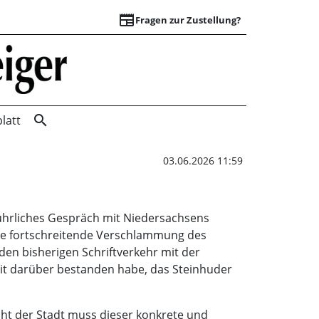
newspaper
Fragen zur Zustellung?
Entschlammung | W
search
latt
03.06.2026 11:59
ührliches Gespräch mit Niedersachsens
 die fortschreitende Verschlammung des
n bisherigen Schriftverkehr mit der
keit darüber bestanden habe, das Steinhuder
cht der Stadt muss dieser konkrete und