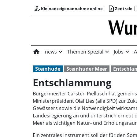
how_to_reg
contact_page
Kleinanzeigenannahme online
Zentrale
home
expand_more
expand_more
expand_more
news
Themen Spezial
Jobs
A
Steinhude
Steinhuder Meer
Entschl
Entschlammung
Bürgermeister Carsten Piellusch hat gemein
Ministerpräsident Olaf Lies (alle SPD) zur Z
Gewässers sowie die Notwendigkeit wirksame
Landesregierung an und unterstrich erneut di
Meer als wichtigen Natur- und Erholungsraum
Ein zentrales Instrument soll der für den So