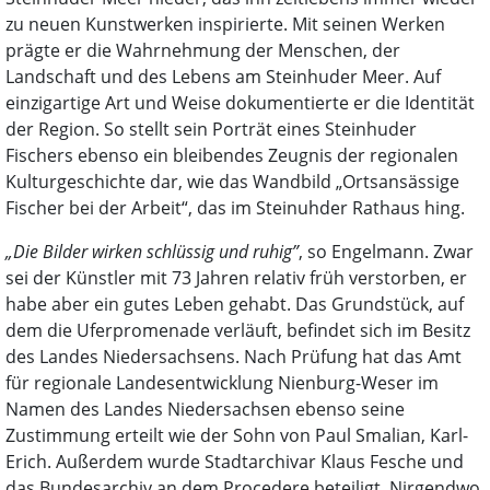
zu neuen Kunstwerken inspirierte. Mit seinen Werken
prägte er die Wahrnehmung der Menschen, der
Landschaft und des Lebens am Steinhuder Meer. Auf
einzigartige Art und Weise dokumentierte er die Identität
der Region. So stellt sein Porträt eines Steinhuder
Fischers ebenso ein bleibendes Zeugnis der regionalen
Kulturgeschichte dar, wie das Wandbild „Ortsansässige
Fischer bei der Arbeit“, das im Steinuhder Rathaus hing.
„Die Bilder wirken schlüssig und ruhig”
, so Engelmann. Zwar
sei der Künstler mit 73 Jahren relativ früh verstorben, er
habe aber ein gutes Leben gehabt. Das Grundstück, auf
dem die Uferpromenade verläuft, befindet sich im Besitz
des Landes Niedersachsens. Nach Prüfung hat das Amt
für regionale Landesentwicklung Nienburg-Weser im
Namen des Landes Niedersachsen ebenso seine
Zustimmung erteilt wie der Sohn von Paul Smalian, Karl-
Erich. Außerdem wurde Stadtarchivar Klaus Fesche und
das Bundesarchiv an dem Procedere beteiligt. Nirgendwo