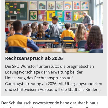
Rechtsanspruch ab 2026
Die SPD Wunstorf unterstützt die pragmatischen
Lösungsvorschläge der Verwaltung bei der
Umsetzung des Rechtsanspruchs auf
Ganztagsbetreuung ab 2026. Mit Übergangsmodellen
und schrittweisem Ausbau will die Stadt alle Kinder
erreichen. Kritik gibt es an fehlenden Vorgaben des
Landes und den Grünen im Stadtrat.
Der Schulausschussvorsitzende habe darüber hinaus