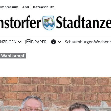
Impressum
AGB
Datenschutz
expand_more
picture_as_pdf
info
expand_more
NZEIGEN
E-PAPER
Schaumburger-Wochenb
Wahlkampf