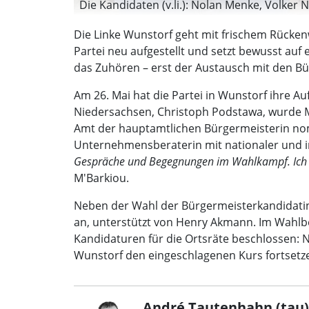
Die Kandidaten (v.li.): Nolan Menke, Volker 
Die Linke Wunstorf geht mit frischem Rücken
Partei neu aufgestellt und setzt bewusst auf e
das Zuhören – erst der Austausch mit den B
Am 26. Mai hat die Partei in Wunstorf ihre 
Niedersachsen, Christoph Podstawa, wurde M
Amt der hauptamtlichen Bürgermeisterin nomin
Unternehmensberaterin mit nationaler und i
Gespräche und Begegnungen im Wahlkampf. Ich möch
M'Barkiou.
Neben der Wahl der Bürgermeisterkandidatin st
an, unterstützt von Henry Akmann. Im Wahlbe
Kandidaturen für die Ortsräte beschlossen: N
Wunstorf den eingeschlagenen Kurs fortset
André Tautenhahn (tau)