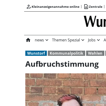
how_to_reg
contact_page
Kleinanzeigenannahme online
Zentrale
home
expand_more
expand_more
expand_more
news
Themen Spezial
Jobs
A
Wunstorf
Kommunalpolitik
Wahlen
Aufbruchstimmung