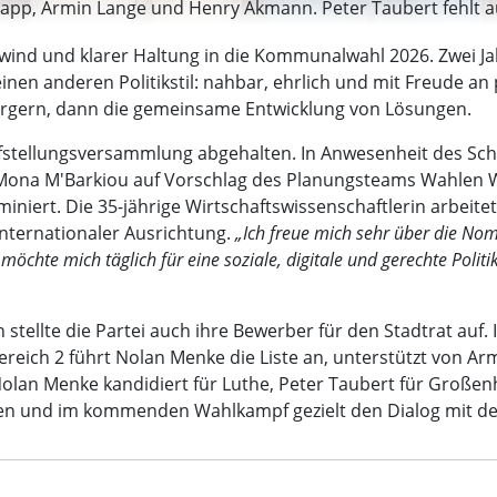
Napp, Armin Lange und Henry Akmann. Peter Taubert fehlt auf
wind und klarer Haltung in die Kommunalwahl 2026. Zwei Ja
inen anderen Politikstil: nahbar, ehrlich und mit Freude an 
ürgern, dann die gemeinsame Entwicklung von Lösungen.
Aufstellungsversammlung abgehalten. In Anwesenheit des S
ona M'Barkiou auf Vorschlag des Planungsteams Wahlen Wu
iert. Die 35-jährige Wirtschaftswissenschaftlerin arbeitet 
nternationaler Ausrichtung.
„Ich freue mich sehr über die Nom
te mich täglich für eine soziale, digitale und gerechte Politik
ellte die Partei auch ihre Bewerber für den Stadtrat auf. I
reich 2 führt Nolan Menke die Liste an, unterstützt von A
olan Menke kandidiert für Luthe, Peter Taubert für Großenh
zen und im kommenden Wahlkampf gezielt den Dialog mit d