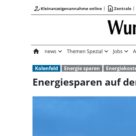
how_to_reg
contact_page
Kleinanzeigenannahme online
Zentrale
home
expand_more
expand_more
expand_more
news
Themen Spezial
Jobs
A
Kolenfeld
Energie sparen
Energiekost
Energiesparen auf de