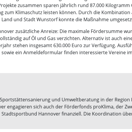
rojekte zusammen sparen jährlich rund 87.000 Kilogramm CO
ag zum Klimaschutz leisten können. Durch die Kombination a
, Land und Stadt Wunstorf konnte die Maßnahme umgesetz
Hannover zusätzliche Anreize: Die maximale Fördersumme wur
lständig auf Öl und Gas verzichten. Alternativ ist auch ei
derjahr stehen insgesamt 630.000 Euro zur Verfügung. Aus
 sowie ein Anmeldeformular finden interessierte Vereine im
Sportstättensanierung und Umweltberatung in der Region 
r engagieren sich auch der Förderfonds proKlima, der Zwe
 Stadtsportbund Hannover finanziell. Die Koordination ü