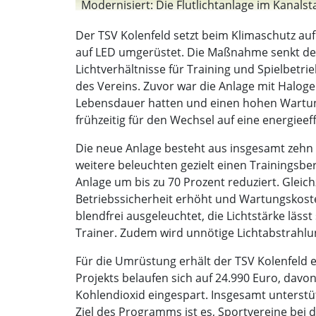
Modernisiert: Die Flutlichtanlage im Kanalsta
Der TSV Kolenfeld setzt beim Klimaschutz auf
auf LED umgerüstet. Die Maßnahme senkt den 
Lichtverhältnisse für Training und Spielbetr
des Vereins. Zuvor war die Anlage mit Halo
Lebensdauer hatten und einen hohen Wartung
frühzeitig für den Wechsel auf eine energieef
Die neue Anlage besteht aus insgesamt zehn 
weitere beleuchten gezielt einen Trainingsbe
Anlage um bis zu 70 Prozent reduziert. Gleich
Betriebssicherheit erhöht und Wartungskosten
blendfrei ausgeleuchtet, die Lichtstärke läs
Trainer. Zudem wird unnötige Lichtabstrahl
Für die Umrüstung erhält der TSV Kolenfel
Projekts belaufen sich auf 24.990 Euro, dav
Kohlendioxid eingespart. Insgesamt unterstü
Ziel des Programms ist es, Sportvereine bei 