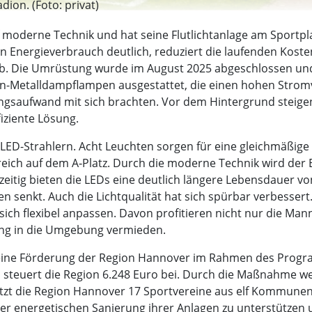
dion. (Foto: privat)
 moderne Technik und hat seine Flutlichtanlage am Sportpla
Energieverbrauch deutlich, reduziert die laufenden Kosten
ieb. Die Umrüstung wurde im August 2025 abgeschlossen und 
gen-Metalldampflampen ausgestattet, die einen hohen Strom
saufwand mit sich brachten. Vor dem Hintergrund steigen
fiziente Lösung.
LED-Strahlern. Acht Leuchten sorgen für eine gleichmäßige
reich auf dem A‑Platz. Durch die moderne Technik wird der 
zeitig bieten die LEDs eine deutlich längere Lebensdauer vo
 senkt. Auch die Lichtqualität hat sich spürbar verbessert.
st sich flexibel anpassen. Davon profitieren nicht nur die 
ung in die Umgebung vermieden.
d eine Förderung der Region Hannover im Rahmen des Prog
on steuert die Region 6.248 Euro bei. Durch die Maßnahme w
tzt die Region Hannover 17 Sportvereine aus elf Kommunen
der energetischen Sanierung ihrer Anlagen zu unterstützen 