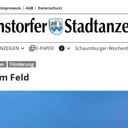
Impressum
AGB
Datenschutz
expand_more
picture_as_pdf
info
expand_more
NZEIGEN
E-PAPER
Schaumburger-Wochenb
en
Förderung
m Feld