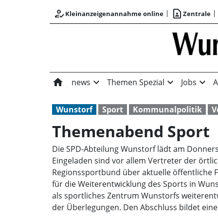
how_to_reg
contact_page
Kleinanzeigenannahme online
Zentrale
home
expand_more
expand_more
expand_more
news
Themen Spezial
Jobs
A
Wunstorf
Sport
Kommunalpolitik
V
Themenabend Sport
Die SPD-Abteilung Wunstorf lädt am Donners
Eingeladen sind vor allem Vertreter der örtli
Regionssportbund über aktuelle öffentliche 
für die Weiterentwicklung des Sports in Wunst
als sportliches Zentrum Wunstorfs weiterent
der Überlegungen. Den Abschluss bildet eine