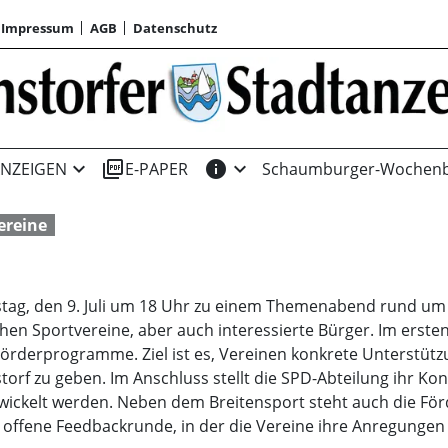
Impressum
AGB
Datenschutz
expand_more
picture_as_pdf
info
expand_more
NZEIGEN
E-PAPER
Schaumburger-Wochenb
ereine
tag, den 9. Juli um 18 Uhr zu einem Themenabend rund um d
chen Sportvereine, aber auch interessierte Bürger. Im ersten
Förderprogramme. Ziel ist es, Vereinen konkrete Unterstüt
orf zu geben. Im Anschluss stellt die SPD-Abteilung ihr Kon
wickelt werden. Neben dem Breitensport steht auch die För
 offene Feedbackrunde, in der die Vereine ihre Anregungen