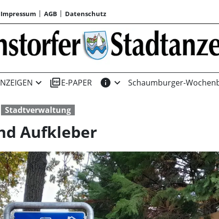
Impressum
AGB
Datenschutz
expand_more
picture_as_pdf
info
expand_more
NZEIGEN
E-PAPER
Schaumburger-Wochenb
Stadtverwaltung
nd Aufkleber