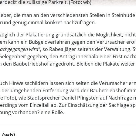
erdeckt die zulässige Parkzeit. (Foto: wb)
eber, die man an den verschiedensten Stellen in Steinhude v
 Grund genug einmal konkret nachzufragen.
ezüglich der Plakatierung grundsätzlich die Möglichkeit, ni
em kann ein Bußgeldverfahren gegen den Verursacher eröffn
nachgegangen wird“
, so Rabea Jäger seitens der Verwaltung. S
elegenheit gegeben, den Antrag innerhalb einer Frist nachz
ch den Baubetriebshof angedroht. Bleiben die Plakate wei
ch Hinweisschildern lassen sich selten die Verursacher erm
it der umgehenden Entfernung wird der Baubetriebshof imm
ehe Foto), wie Stadtsprecher Daniel Pfingsten auf Nachfrage 
lerdings vom Einzelfall ab. Zur Einschätzung der Sachlage 
bung vorhanden? eine Rolle.
 (wb)