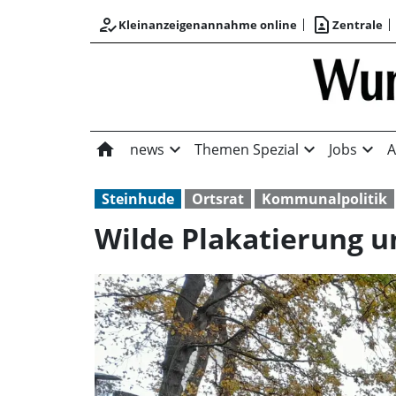
how_to_reg
contact_page
Kleinanzeigenannahme online
Zentrale
home
expand_more
expand_more
expand_more
news
Themen Spezial
Jobs
A
Steinhude
Ortsrat
Kommunalpolitik
Wilde Plakatierung u