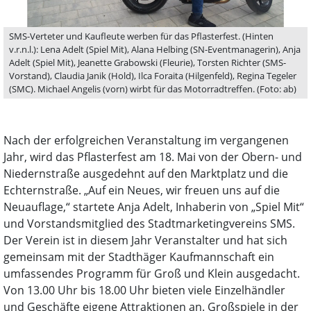
SMS-Verteter und Kaufleute werben für das Pflasterfest. (Hinten
v.r.n.l.): Lena Adelt (Spiel Mit), Alana Helbing (SN-Eventmanagerin), Anja
Adelt (Spiel Mit), Jeanette Grabowski (Fleurie), Torsten Richter (SMS-
Vorstand), Claudia Janik (Hold), Ilca Foraita (Hilgenfeld), Regina Tegeler
(SMC). Michael Angelis (vorn) wirbt für das Motorradtreffen. (Foto: ab)
Nach der erfolgreichen Veranstaltung im vergangenen
Jahr, wird das Pflasterfest am 18. Mai von der Obern- und
Niedernstraße ausgedehnt auf den Marktplatz und die
Echternstraße. „Auf ein Neues, wir freuen uns auf die
Neuauflage,“ startete Anja Adelt, Inhaberin von „Spiel Mit“
und Vorstandsmitglied des Stadtmarketingvereins SMS.
Der Verein ist in diesem Jahr Veranstalter und hat sich
gemeinsam mit der Stadthäger Kaufmannschaft ein
umfassendes Programm für Groß und Klein ausgedacht.
Von 13.00 Uhr bis 18.00 Uhr bieten viele Einzelhändler
und Geschäfte eigene Attraktionen an. Großspiele in der