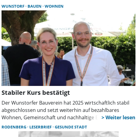
auch Wunstorf. Kommunen sollen so schneller Bauland
WUNSTORF
BAUEN
WOHNEN
mobilisieren und den dringend benötigten Wohnraum
schaffen.
Stabiler Kurs bestätigt
Der Wunstorfer Bauverein hat 2025 wirtschaftlich stabil
abgeschlossen und setzt weiterhin auf bezahlbares
Wohnen, Gemeinschaft und nachhaltige Entwicklung.
Investitionen in den Bestand, hohe Zufriedenheit und
RODENBERG
LESERBRIEF
GESUNDE STADT
neue Serviceangebote prägen die Arbeit der