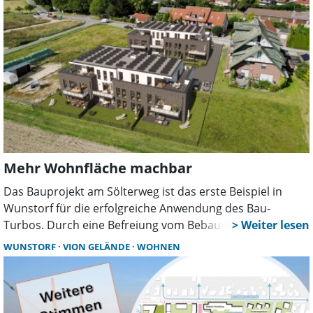
Mehr Wohnfläche machbar
Das Bauprojekt am Sölterweg ist das erste Beispiel in
Wunstorf für die erfolgreiche Anwendung des Bau-
Turbos. Durch eine Befreiung vom Bebauungsplan
entstehen 20 neue Wohnungen und rund 1.000
WUNSTORF
VION GELÄNDE
WOHNEN
Quadratmeter zusätzlicher Wohnraum.