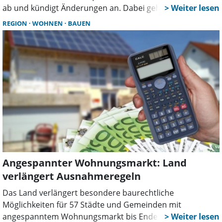
ab und kündigt Änderungen an. Dabei geht es vor allem
um die Frage, wie stark Investoren durch Vorgaben zum
REGION
WOHNEN
BAUEN
sozialen Wohnungsbau gebunden werden sollen.
Angespannter Wohnungsmarkt: Land
verlängert Ausnahmeregeln
Das Land verlängert besondere baurechtliche
Möglichkeiten für 57 Städte und Gemeinden mit
angespanntem Wohnungsmarkt bis Ende 2029, darunter