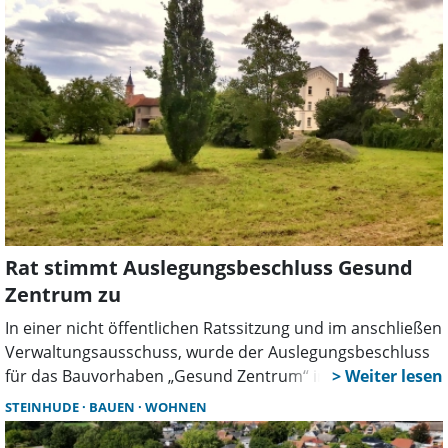
Wohnen Leitlinien für den Bau-Turbo berät.
Rat stimmt Auslegungsbeschluss Gesund
Zentrum zu
In einer nicht öffentlichen Ratssitzung und im anschließen
Verwaltungsausschuss, wurde der Auslegungsbeschluss
für das Bauvorhaben „Gesund Zentrum“ in Rodenberg in
dieser Woche beschlossen.
STEINHUDE
BAUEN
WOHNEN