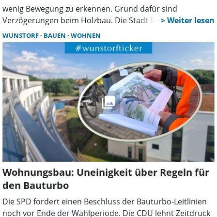
wenig Bewegung zu erkennen. Grund dafür sind
Verzögerungen beim Holzbau. Die Stadt lässt aktuell
Montage- und Ablaufpläne überarbeiten. Ob sich daraus
WUNSTORF
BAUEN
WOHNEN
Folgen für den Zeitplan des ersten Bauabschnitts
ergeben, ist noch offen.
Wohnungsbau: Uneinigkeit über Regeln für
den Bauturbo
Die SPD fordert einen Beschluss der Bauturbo-Leitlinien
noch vor Ende der Wahlperiode. Die CDU lehnt Zeitdruck