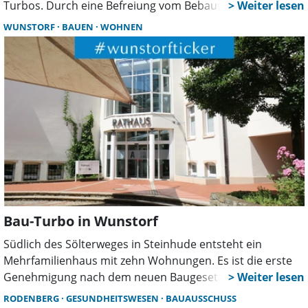
Turbos. Durch eine Befreiung vom Bebauungsplan
entstehen 20 neue Wohnungen und rund 1.000
WUNSTORF
BAUEN
WOHNEN
Quadratmeter zusätzlicher Wohnraum.
Bau-Turbo in Wunstorf
Südlich des Sölterweges in Steinhude entsteht ein
Mehrfamilienhaus mit zehn Wohnungen. Es ist die erste
Genehmigung nach dem neuen Baugesetzbuch. Die Stadt
setzt auf Einzelfallprüfungen, während der Runde Tisch
RODENBERG
GESUNDHEITSWESEN
BAUAUSSCHUSS