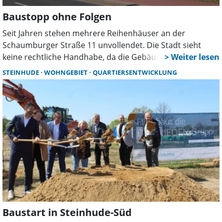
Baustopp ohne Folgen
Seit Jahren stehen mehrere Reihenhäuser an der
Schaumburger Straße 11 unvollendet. Die Stadt sieht
keine rechtliche Handhabe, da die Gebäude
verkehrssicher sind und die Baugenehmigung weiter gilt.
STEINHUDE
WOHNGEBIET
QUARTIERSENTWICKLUNG
In Bokeloh wächst dennoch der Unmut über das
veränderte Dorfbild.
Baustart in Steinhude-Süd