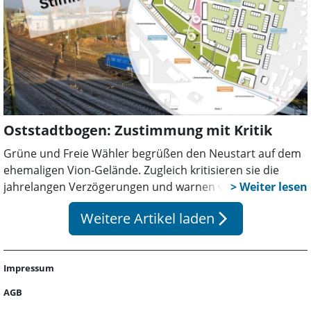
Oststadtbogen: Zustimmung mit Kritik
Grüne und Freie Wähler begrüßen den Neustart auf dem
ehemaligen Vion-Gelände. Zugleich kritisieren sie die
jahrelangen Verzögerungen und warnen vor Kostenfolgen
für die Mieten. Gefordert werden mehr Tempo,
Weitere Artikel laden
arrow_forward_ios
Transparenz und bezahlbarer Wohnraum.
Impressum
AGB