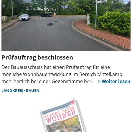
Prüfauftrag beschlossen
Der Bauausschuss hat einen Prüfauftrag für eine
mögliche Wohnbauentwicklung im Bereich Mittelkamp
mehrheitlich bei einer Gegenstimme beschlossen. Kritik
kam unter anderem von CDU und den Grünen. Ein
LANDKREIS
BAUEN
Tagesordnungspunkt zum BauTurbo wurde abgesetzt.