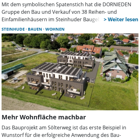
Mit dem symbolischen Spatenstich hat die DORNIEDEN
Gruppe den Bau und Verkauf von 38 Reihen- und
Einfamilienhäusern im Steinhuder Baugebiet „Viertel
vorm Meer“ begonnen. Das Projekt setzt auf nachhaltige
STEINHUDE
BAUEN
WOHNEN
Energie, E-Mobilität und bezahlbares Wohnen.
Mehr Wohnfläche machbar
Das Bauprojekt am Sölterweg ist das erste Beispiel in
Wunstorf für die erfolgreiche Anwendung des Bau-