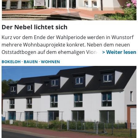
Der Nebel lichtet sich
Kurz vor dem Ende der Wahlperiode werden in Wunstorf
mehrere Wohnbauprojekte konkret. Neben dem neuen
Oststadtbogen auf dem ehemaligen Vion-Gelände
bestätigt die Stadt nun auch Planungen für ein weiteres
BOKELOH
BAUEN
WOHNEN
Baugebiet in Blumenau. Dort könnten mindestens 250
Wohnungen entstehen.