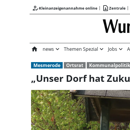
how_to_reg
contact_page
Kleinanzeigenannahme online
Zentrale
home
expand_more
expand_more
expand_more
news
Themen Spezial
Jobs
A
Mesmerode
Ortsrat
Kommunalpoliti
„Unser Dorf hat Zuku