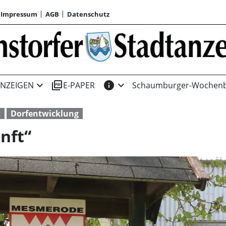
Impressum
AGB
Datenschutz
expand_more
picture_as_pdf
info
expand_more
NZEIGEN
E-PAPER
Schaumburger-Wochenb
k
Dorfentwicklung
nft“